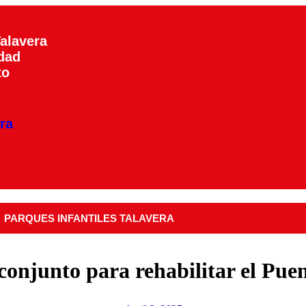
alavera
dad
to
ra
PARQUES INFANTILES TALAVERA
onjunto para rehabilitar el Puen