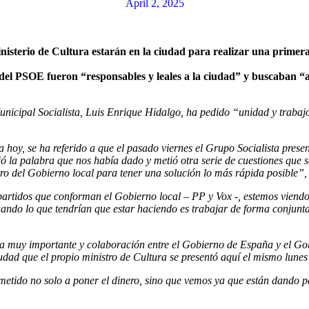
April 2, 2025
nisterio de Cultura estarán en la ciudad para realizar una primera
 del PSOE fueron “responsables y leales a la ciudad” y buscaban “
nicipal Socialista, Luis Enrique Hidalgo, ha pedido “unidad y trabajo
ida hoy, se ha referido a que el pasado viernes el Grupo Socialista pre
 la palabra que nos había dado y metió otra serie de cuestiones que se
tro del Gobierno local para tener una solución lo más rápida posible”,
partidos que conforman el Gobierno local – PP y Vox -, estemos vien
ando lo que tendrían que estar haciendo es trabajar de forma conjunta 
a muy importante y colaboración entre el Gobierno de España y el Go
dad que el propio ministro de Cultura se presentó aquí el mismo lunes 
tido no solo a poner el dinero, sino que vemos ya que están dando pas