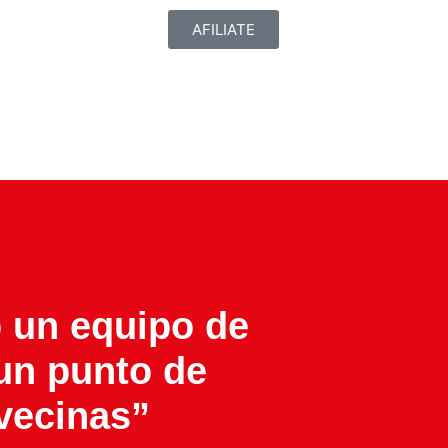
AFILIATE
o un equipo de
 un punto de
vecinas”