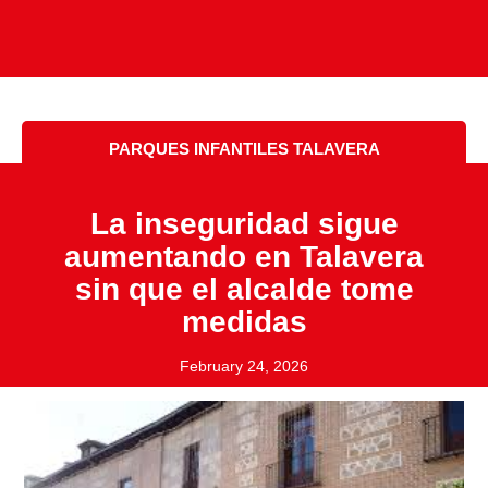
PARQUES INFANTILES TALAVERA
La inseguridad sigue
aumentando en Talavera
sin que el alcalde tome
medidas
February 24, 2026