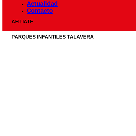
Actualidad
Contacto
AFILIATE
PARQUES INFANTILES TALAVERA
La calle Palenque
mantenimiento supon